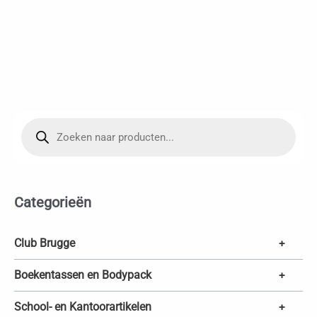
P
r
o
d
u
c
t
e
Categorieën
n
z
o
e
k
Club Brugge
+
e
n
Boekentassen en Bodypack
+
School- en Kantoorartikelen
+