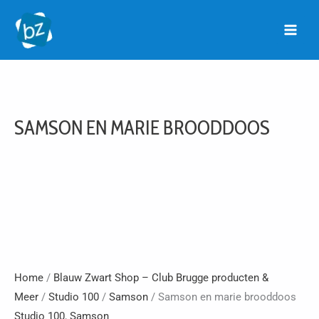
Ga
naar
de
inhoud
SAMSON EN MARIE BROODDOOS
Home
/
Blauw Zwart Shop – Club Brugge producten &
Meer
/
Studio 100
/
Samson
/ Samson en marie brooddoos
Studio 100
,
Samson