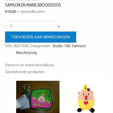
SAMSON EN MARIE BROODDOOS
+ verzendkosten
€
10,00
Samson
-
+
en
TOEVOEGEN AAN WINKELWAGEN
marie
brooddoos
SKU:
BZ01656
Categorieën:
Studio 100
,
Samson
aantal
Beschrijving
Samson en marie brooddoos
Gerelateerde producten