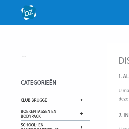
Ga
naar
de
inhoud
DI
1. 
CATEGORIEËN
U ma
deze
+
CLUB BRUGGE
BOEKENTASSEN EN
+
2. 
BODYPACK
SCHOOL- EN
+