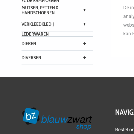
FC DE KAMPIOENEN
De i
MUTSEN, PETTEN &
+
HANDSCHOENEN
analy
+
VERKLEEDKLEDIJ
websi
kan 
LEDERWAREN
+
DIEREN
+
DIVERSEN
NAVIG
Bestel on