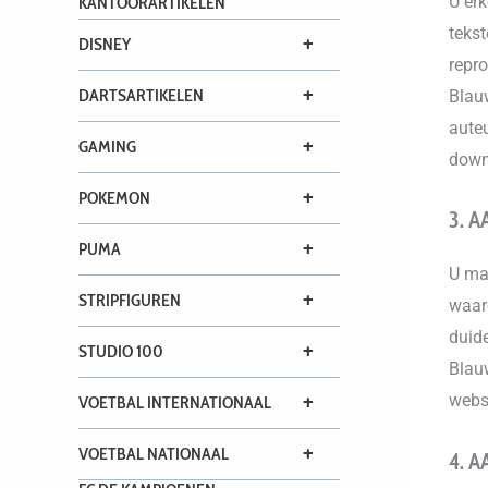
U erk
KANTOORARTIKELEN
tekst
+
DISNEY
repro
+
DARTSARTIKELEN
Blauw
auteu
+
GAMING
down
+
POKEMON
3. 
+
PUMA
U ma
+
STRIPFIGUREN
waar
duide
+
STUDIO 100
Blau
websi
+
VOETBAL INTERNATIONAAL
+
VOETBAL NATIONAAL
4. 