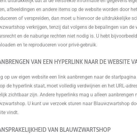
ent uitdrukkelijk dat al de verstrekte informatie en gegevens e
en, afbeeldingen en andere items op de website worden door het
duceren of verspreiden, dan moet u hiervoor de uitdrukkelijke s
zwartshop verkrijgen, tenzij dat volgens de bepalingen van de 
rsrecht en de naburige rechten niet nodig is. U hebt bijvoorbeel
loaden en te reproduceren voor privé-gebruik.
AANBRENGEN VAN EEN HYPERLINK NAAR DE WEBSITE
g op uw eigen website een link aanbrengen naar de startpagin
op de hyperlink staat, moet volledig verdwijnen en het URL-ad
lijk zichtbaar zijn. Andere hyperlinks mag u alleen aanbrengen n
wzwartshop. U kunt uw verzoek sturen naar Blauwzwartshop door
te vindt.
AANSPRAKELIJKHEID VAN BLAUWZWARTSHOP