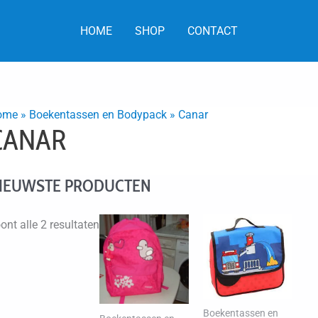
HOME
SHOP
CONTACT
ome
»
Boekentassen en Bodypack
»
Canar
CANAR
IEUWSTE PRODUCTEN
Gesorteerd
ont alle 2 resultaten
op
nieuwste
Boekentassen en