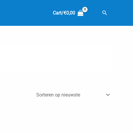
Zoeken
Cart/
€
0,00