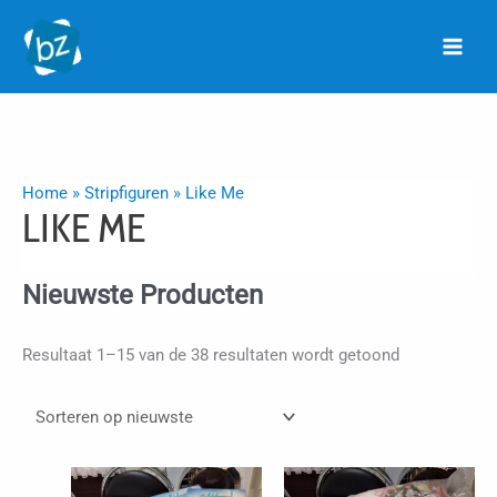
Ga
naar
de
inhoud
Home
»
Stripfiguren
»
Like Me
LIKE ME
Nieuwste Producten
Gesorteerd
Resultaat 1–15 van de 38 resultaten wordt getoond
op
nieuwste