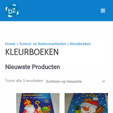
Ga
naar
de
inhoud
Home
»
School- en Kantoorartikelen
»
Kleurboeken
KLEURBOEKEN
Nieuwste Producten
Gesorteerd
Toont alle 5 resultaten
op
nieuwste