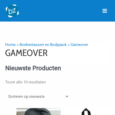
Ga
naar
de
inhoud
Home
»
Boekentassen en Bodypack
»
Gameover
GAMEOVER
Nieuwste Producten
Gesorteerd
Toont alle 10 resultaten
op
nieuwste