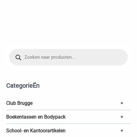
P
r
o
d
u
c
t
e
CategorieËn
n
z
o
e
k
Club Brugge
+
e
n
Boekentassen en Bodypack
+
School- en Kantoorartikelen
+