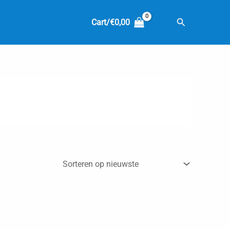
Zoeken
Cart/
€
0,00