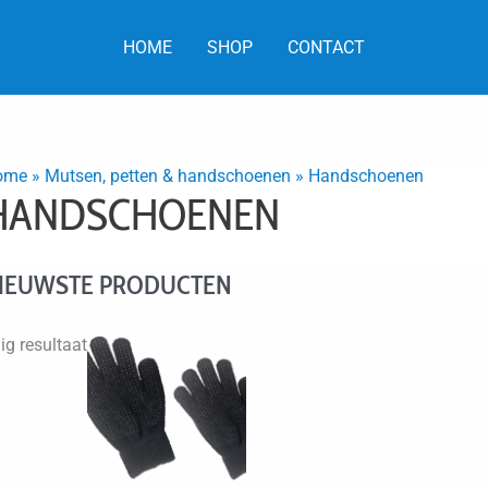
HOME
SHOP
CONTACT
ome
»
Mutsen, petten & handschoenen
»
Handschoenen
HANDSCHOENEN
IEUWSTE PRODUCTEN
ig resultaat