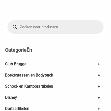
P
r
o
d
u
c
t
e
CategorieËn
n
z
o
e
k
Club Brugge
+
e
n
Boekentassen en Bodypack
+
School- en Kantoorartikelen
+
Disney
+
Dartsartikelen
+