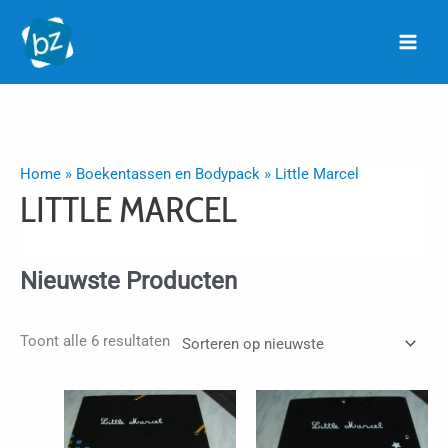
Ga
naar
de
inhoud
Home
»
Boekentassen en Bodypack
»
Little Marcel
LITTLE MARCEL
Nieuwste Producten
Gesorteerd
Toont alle 6 resultaten
op
nieuwste