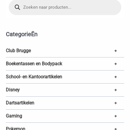
P
r
o
d
u
c
t
e
CategorieËn
n
z
o
e
k
Club Brugge
+
e
n
Boekentassen en Bodypack
+
School- en Kantoorartikelen
+
Disney
+
Dartsartikelen
+
Gaming
+
Pokemon
+