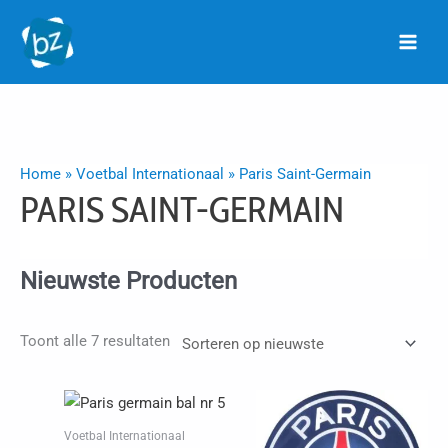
Ga
naar
de
inhoud
Home
»
Voetbal Internationaal
»
Paris Saint-Germain
PARIS SAINT-GERMAIN
Nieuwste Producten
Gesorteerd
Toont alle 7 resultaten
op
nieuwste
Voetbal Internationaal