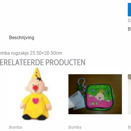
S
B
Beschrijving
mba rugzakje 25.50×20.50cm
ERELATEERDE PRODUCTEN
Bumba
Bumba
B