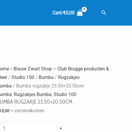
Zoeken
Cart/
€
0,00
ome
/
Blauw Zwart Shop – Club Brugge producten &
eer
/
Studio 100
/
Bumba
/
Rugzakjes
umba
/ Bumba rugzakje 25.50×20.50cm
umba
,
Rugzakjes Bumba
,
Studio 100
UMBA RUGZAKJE 25.50×20.50CM
+ verzendkosten
13,00
Bumba
+