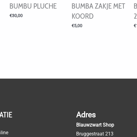
BUMBU PLUCHE
BUMBA ZAKJE MET
KOORD
€
30,00
€
5,00
€
ATIE
Adres
Blauwzwart Shop
line
Bruggestraat 213