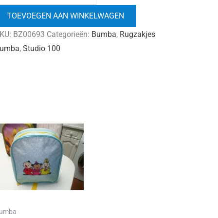
rugzakje
TOEVOEGEN AAN WINKELWAGEN
25.50x20.50cm
aantal
KU:
BZ00693
Categorieën:
Bumba
,
Rugzakjes
umba
,
Studio 100
umba