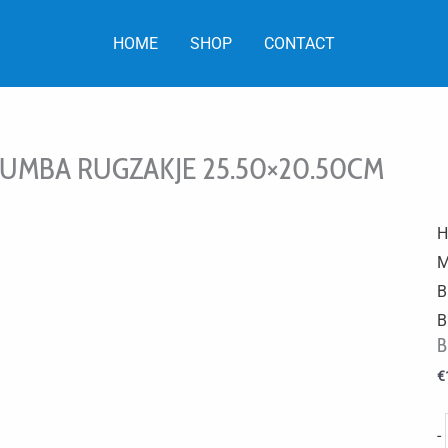
HOME
SHOP
CONTACT
UMBA RUGZAKJE 25.50×20.50CM
H
M
B
B
B
€
-