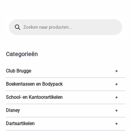
P
r
o
d
u
c
t
e
Categorieën
n
z
o
e
k
Club Brugge
+
e
n
Boekentassen en Bodypack
+
School- en Kantoorartikelen
+
Disney
+
Dartsartikelen
+