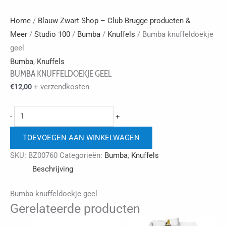
Home
/
Blauw Zwart Shop – Club Brugge producten &
Meer
/
Studio 100
/
Bumba
/
Knuffels
/ Bumba knuffeldoekje
geel
Bumba
,
Knuffels
BUMBA KNUFFELDOEKJE GEEL
+ verzendkosten
€
12,00
Bumba
-
+
knuffeldoekje
TOEVOEGEN AAN WINKELWAGEN
geel
aantal
SKU:
BZ00760
Categorieën:
Bumba
,
Knuffels
Beschrijving
Bumba knuffeldoekje geel
Gerelateerde producten