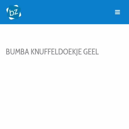
Ga
naar
de
inhoud
BUMBA KNUFFELDOEKJE GEEL