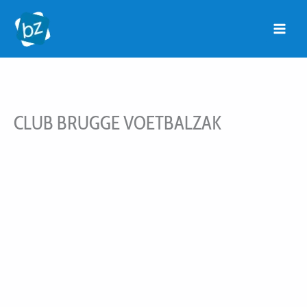
Ga
naar
de
inhoud
CLUB BRUGGE VOETBALZAK