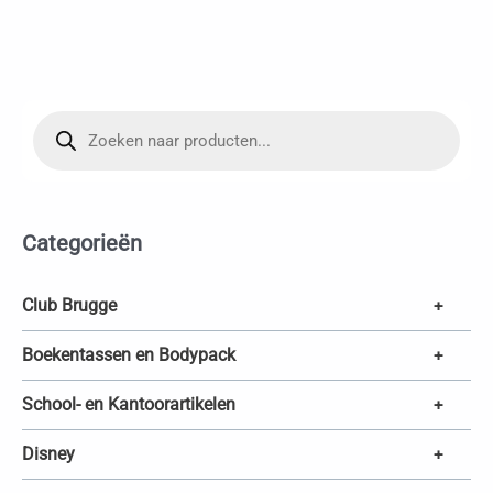
P
r
o
d
u
c
t
e
Categorieën
n
z
o
e
k
Club Brugge
+
e
n
Boekentassen en Bodypack
+
School- en Kantoorartikelen
+
Disney
+