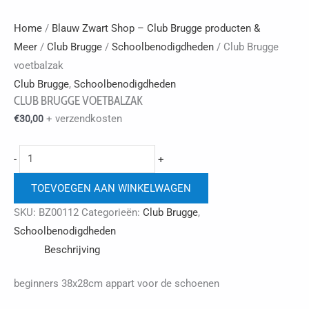
Home
/
Blauw Zwart Shop – Club Brugge producten &
Meer
/
Club Brugge
/
Schoolbenodigdheden
/ Club Brugge
voetbalzak
Club Brugge
,
Schoolbenodigdheden
CLUB BRUGGE VOETBALZAK
+ verzendkosten
€
30,00
Club
-
+
Brugge
TOEVOEGEN AAN WINKELWAGEN
voetbalzak
aantal
SKU:
BZ00112
Categorieën:
Club Brugge
,
Schoolbenodigdheden
Beschrijving
beginners 38x28cm appart voor de schoenen