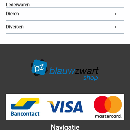
Lederwaren
Dieren
+
Diversen
+
Navigatie