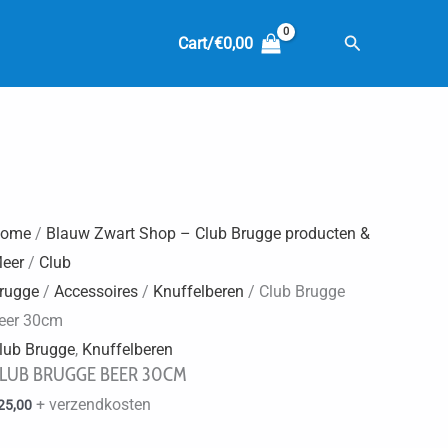
Zoeken
Cart/
€
0,00
ome
/
Blauw Zwart Shop – Club Brugge producten &
eer
/
Club
rugge
/
Accessoires
/
Knuffelberen
/ Club Brugge
eer 30cm
lub Brugge
,
Knuffelberen
LUB BRUGGE BEER 30CM
+ verzendkosten
25,00