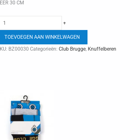
EER 30 CM
Club
+
Brugge
TOEVOEGEN AAN WINKELWAGEN
beer
30cm
KU:
BZ00030
Categorieën:
Club Brugge
,
Knuffelberen
aantal