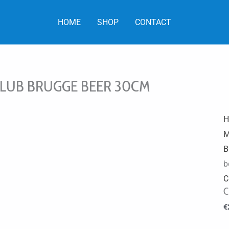
HOME
SHOP
CONTACT
LUB BRUGGE BEER 30CM
H
M
B
b
C
C
€