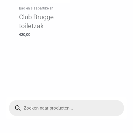
Bad en slaapartikelen
Club Brugge
toiletzak
€
20,00
P
r
o
d
u
c
t
e