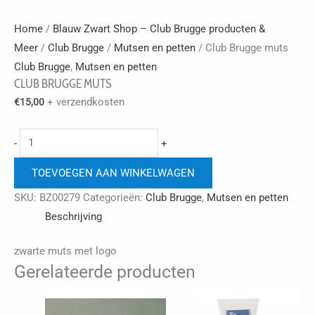
Home
/
Blauw Zwart Shop – Club Brugge producten &
Meer
/
Club Brugge
/
Mutsen en petten
/ Club Brugge muts
Club Brugge
,
Mutsen en petten
CLUB BRUGGE MUTS
+ verzendkosten
€
15,00
Club
-
+
Brugge
TOEVOEGEN AAN WINKELWAGEN
muts
aantal
SKU:
BZ00279
Categorieën:
Club Brugge
,
Mutsen en petten
Beschrijving
zwarte muts met logo
Gerelateerde producten