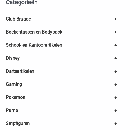
Categorieën
n
z
o
e
k
Club Brugge
+
e
n
Boekentassen en Bodypack
+
School- en Kantoorartikelen
+
Disney
+
Dartsartikelen
+
Gaming
+
Pokemon
+
Puma
+
Stripfiguren
+