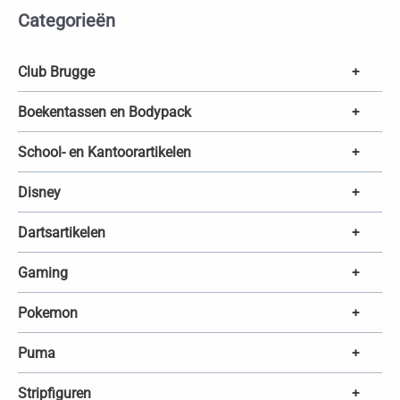
e
Categorieën
n
z
o
e
k
Club Brugge
+
e
n
Boekentassen en Bodypack
+
School- en Kantoorartikelen
+
Disney
+
Dartsartikelen
+
Gaming
+
Pokemon
+
Puma
+
Stripfiguren
+