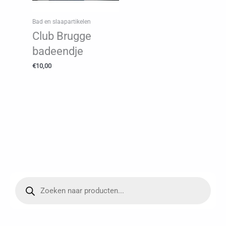
Bad en slaapartikelen
Club Brugge
badeendje
€
10,00
P
r
o
d
u
c
t