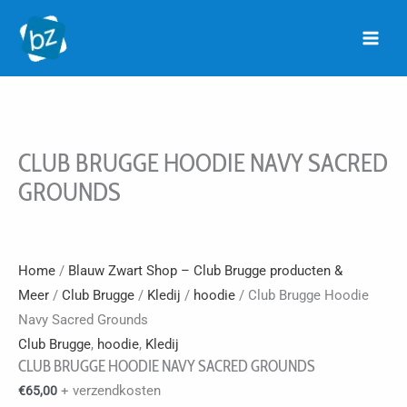
Ga
naar
de
inhoud
CLUB BRUGGE HOODIE NAVY SACRED
GROUNDS
Home
/
Blauw Zwart Shop – Club Brugge producten &
Meer
/
Club Brugge
/
Kledij
/
hoodie
/ Club Brugge Hoodie
Navy Sacred Grounds
Club Brugge
,
hoodie
,
Kledij
CLUB BRUGGE HOODIE NAVY SACRED GROUNDS
+ verzendkosten
€
65,00