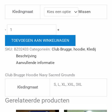
Kledingmaat
Wissen
Club
-
+
Brugge
TOEVOEGEN AAN WINKELWAGEN
Hoodie
Navy
SKU:
BZ02433
Categorieën:
Club Brugge
,
hoodie
,
Kledij
Sacred
Beschrijving
Grounds
Aanvullende informatie
aantal
Club Brugge Hoodie Navy Sacred Grounds
S, L, XL, XXL, 3XL
Kledingmaat
Gerelateerde producten