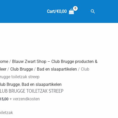
Zoeken
Cart/
€
0,00
ome
/
Blauw Zwart Shop – Club Brugge producten &
eer
/
Club Brugge
/
Bad en slaapartikelen
/ Club
rugge toiletzak streep
lub Brugge
,
Bad en slaapartikelen
LUB BRUGGE TOILETZAK STREEP
+ verzendkosten
15,00
oiletzak