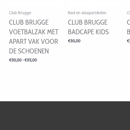
Club Brugge
Bad en slaapartikelen
C
CLUB BRUGGE
CLUB BRUGGE
VOETBALZAK MET
BADCAPE KIDS
APART VAK VOOR
€
30,00
€
DE SCHOENEN
Prijsklasse:
€
30,00
-
€
35,00
€30,00
tot
€35,00