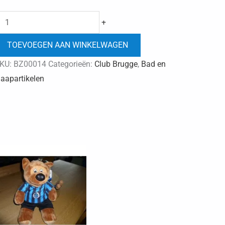
Club
+
Brugge
TOEVOEGEN AAN WINKELWAGEN
toiletzak
streep
KU:
BZ00014
Categorieën:
Club Brugge
,
Bad en
aantal
laapartikelen