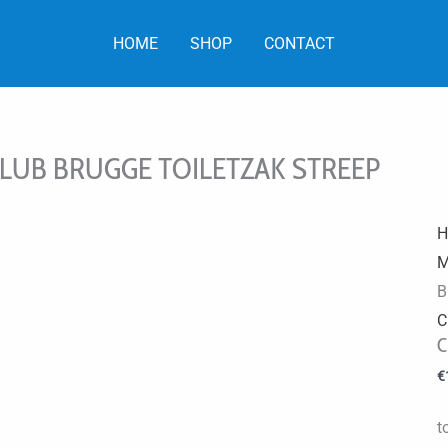
HOME
SHOP
CONTACT
LUB BRUGGE TOILETZAK STREEP
H
M
B
C
C
€
t