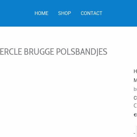
HOME
SHOP
CONTACT
ERCLE BRUGGE POLSBANDJES
H
M
b
C
C
€
-