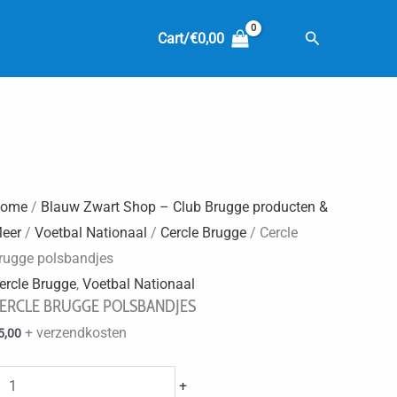
Zoeken
Cart/
€
0,00
ome
/
Blauw Zwart Shop – Club Brugge producten &
eer
/
Voetbal Nationaal
/
Cercle Brugge
/ Cercle
rugge polsbandjes
ercle Brugge
,
Voetbal Nationaal
ERCLE BRUGGE POLSBANDJES
+ verzendkosten
5,00
Cercle
+