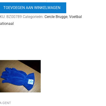
brugge
TOEVOEGEN AAN WINKELWAGEN
polsbandjes
aantal
KU:
BZ00789
Categorieën:
Cercle Brugge
,
Voetbal
ationaal
A GENT