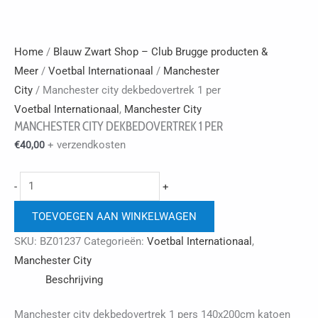
Home
/
Blauw Zwart Shop – Club Brugge producten &
Meer
/
Voetbal Internationaal
/
Manchester
City
/ Manchester city dekbedovertrek 1 per
Voetbal Internationaal
,
Manchester City
MANCHESTER CITY DEKBEDOVERTREK 1 PER
+ verzendkosten
€
40,00
Manchester
-
+
city
TOEVOEGEN AAN WINKELWAGEN
dekbedovertrek
1
SKU:
BZ01237
Categorieën:
Voetbal Internationaal
,
per
Manchester City
aantal
Beschrijving
Manchester city dekbedovertrek 1 pers 140x200cm katoen