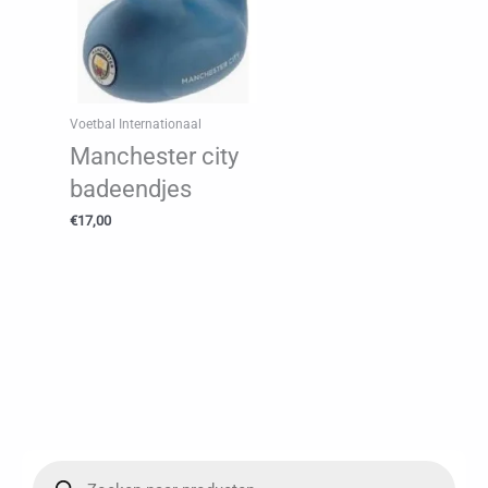
Voetbal Internationaal
Manchester city
badeendjes
€
17,00
P
r