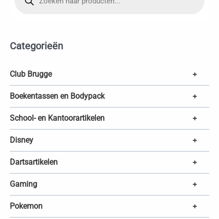
o
d
u
c
t
e
Categorieën
n
z
o
e
k
Club Brugge
+
e
n
Boekentassen en Bodypack
+
School- en Kantoorartikelen
+
Disney
+
Dartsartikelen
+
Gaming
+
Pokemon
+