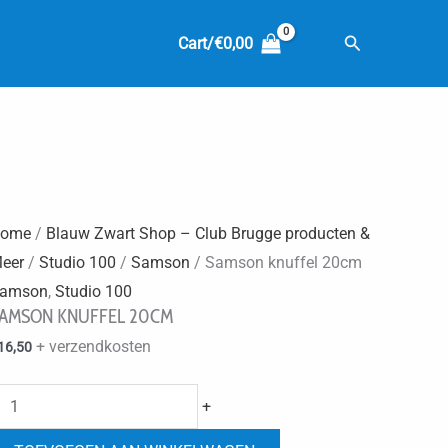
Zoeken
Cart/
€
0,00
ome
/
Blauw Zwart Shop – Club Brugge producten &
eer
/
Studio 100
/
Samson
/ Samson knuffel 20cm
amson
,
Studio 100
AMSON KNUFFEL 20CM
+ verzendkosten
16,50
Samson
+
knuffel