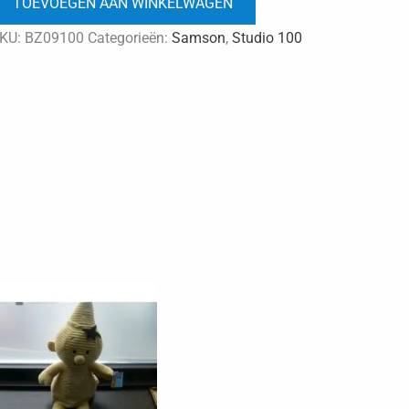
TOEVOEGEN AAN WINKELWAGEN
20cm
aantal
KU:
BZ09100
Categorieën:
Samson
,
Studio 100