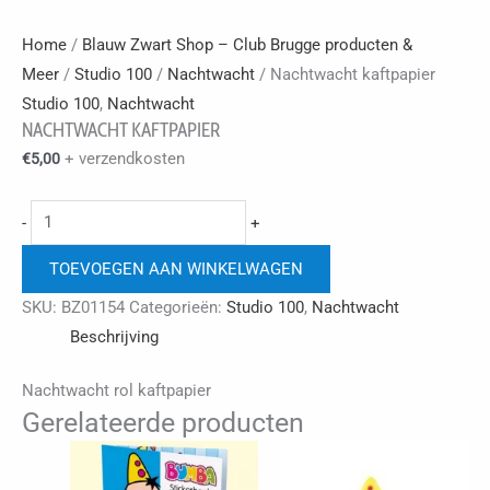
Home
/
Blauw Zwart Shop – Club Brugge producten &
Meer
/
Studio 100
/
Nachtwacht
/ Nachtwacht kaftpapier
Studio 100
,
Nachtwacht
NACHTWACHT KAFTPAPIER
+ verzendkosten
€
5,00
Nachtwacht
-
+
kaftpapier
TOEVOEGEN AAN WINKELWAGEN
aantal
SKU:
BZ01154
Categorieën:
Studio 100
,
Nachtwacht
Beschrijving
Nachtwacht rol kaftpapier
Gerelateerde producten