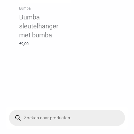
Bumba
Bumba
sleutelhanger
met bumba
€
9,00
P
r
o
d
u
c