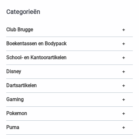
t
e
Categorieën
n
z
o
e
k
Club Brugge
+
e
n
Boekentassen en Bodypack
+
School- en Kantoorartikelen
+
Disney
+
Dartsartikelen
+
Gaming
+
Pokemon
+
Puma
+