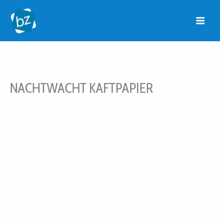
Ga
naar
de
inhoud
NACHTWACHT KAFTPAPIER