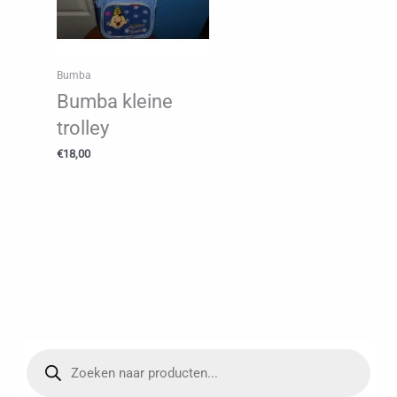
Bumba
Bumba kleine
trolley
€
18,00
P
r
o
d