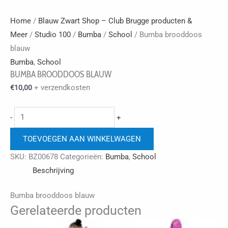
Home
/
Blauw Zwart Shop – Club Brugge producten &
Meer
/
Studio 100
/
Bumba
/
School
/ Bumba brooddoos
blauw
Bumba
,
School
BUMBA BROODDOOS BLAUW
+ verzendkosten
€
10,00
Bumba
-
+
brooddoos
TOEVOEGEN AAN WINKELWAGEN
blauw
aantal
SKU:
BZ00678
Categorieën:
Bumba
,
School
Beschrijving
Bumba brooddoos blauw
Gerelateerde producten