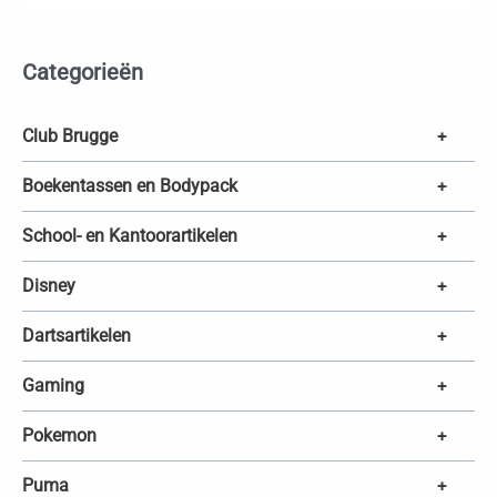
u
c
t
e
Categorieën
n
z
o
e
k
Club Brugge
+
e
n
Boekentassen en Bodypack
+
School- en Kantoorartikelen
+
Disney
+
Dartsartikelen
+
Gaming
+
Pokemon
+
Puma
+