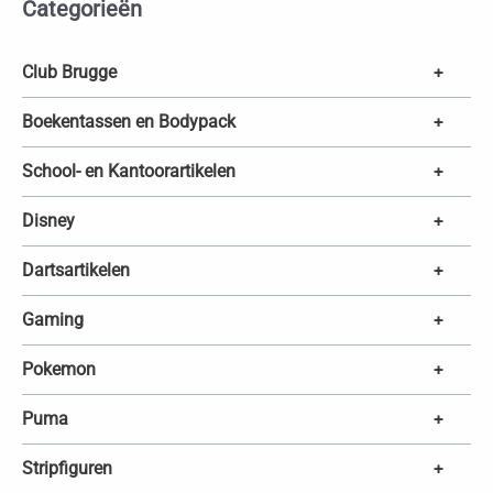
Categorieën
n
z
o
e
k
Club Brugge
+
e
n
Boekentassen en Bodypack
+
School- en Kantoorartikelen
+
Disney
+
Dartsartikelen
+
Gaming
+
Pokemon
+
Puma
+
Stripfiguren
+