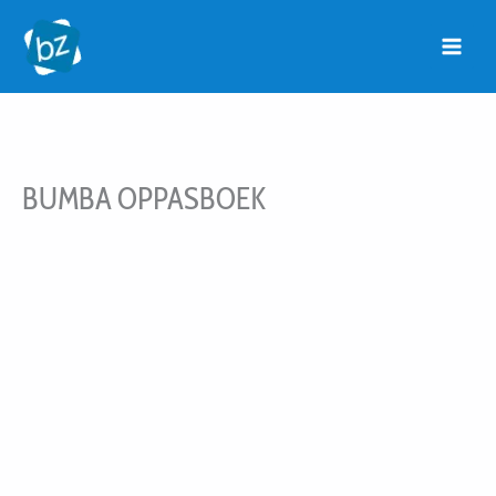
Ga
naar
de
inhoud
BUMBA OPPASBOEK