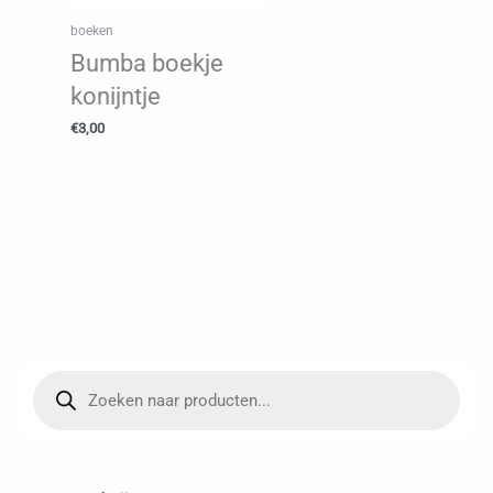
boeken
Bumba boekje
konijntje
€
3,00
P
r
o
d
u
c
t
e