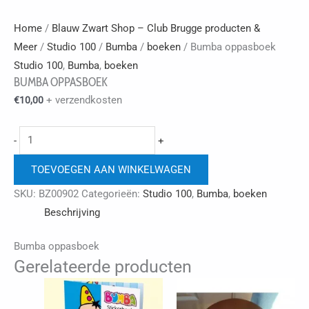
Home
/
Blauw Zwart Shop – Club Brugge producten &
Meer
/
Studio 100
/
Bumba
/
boeken
/ Bumba oppasboek
Studio 100
,
Bumba
,
boeken
BUMBA OPPASBOEK
+ verzendkosten
€
10,00
Bumba
-
+
oppasboek
TOEVOEGEN AAN WINKELWAGEN
aantal
SKU:
BZ00902
Categorieën:
Studio 100
,
Bumba
,
boeken
Beschrijving
Bumba oppasboek
Gerelateerde producten