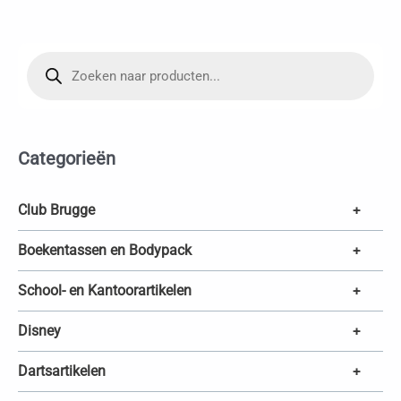
P
r
o
d
u
c
t
e
Categorieën
n
z
o
e
k
Club Brugge
+
e
n
Boekentassen en Bodypack
+
School- en Kantoorartikelen
+
Disney
+
Dartsartikelen
+