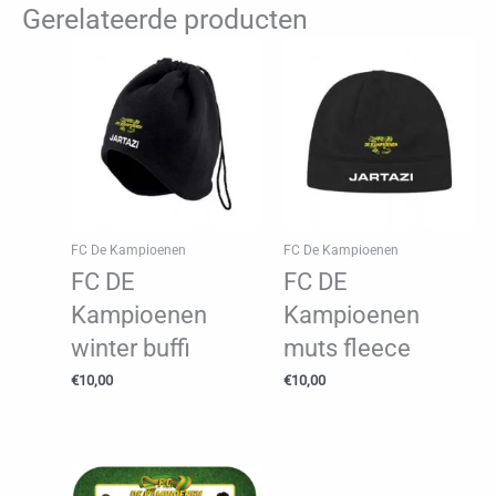
Gerelateerde producten
48cm
lengte
69cm
aantal
FC De Kampioenen
FC De Kampioenen
FC DE
FC DE
Kampioenen
Kampioenen
winter buffi
muts fleece
€
10,00
€
10,00