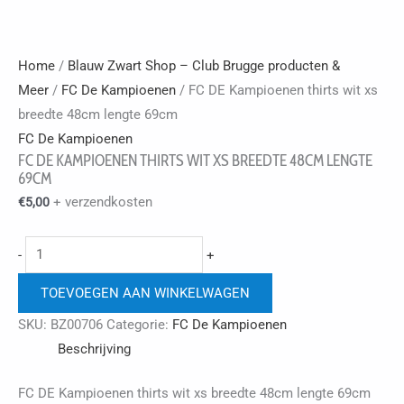
Home
/
Blauw Zwart Shop – Club Brugge producten &
Meer
/
FC De Kampioenen
/ FC DE Kampioenen thirts wit xs
breedte 48cm lengte 69cm
FC De Kampioenen
FC DE KAMPIOENEN THIRTS WIT XS BREEDTE 48CM LENGTE
69CM
+ verzendkosten
€
5,00
FC
-
+
DE
TOEVOEGEN AAN WINKELWAGEN
Kampioenen
thirts
SKU:
BZ00706
Categorie:
FC De Kampioenen
wit
Beschrijving
xs
breedte
FC DE Kampioenen thirts wit xs breedte 48cm lengte 69cm