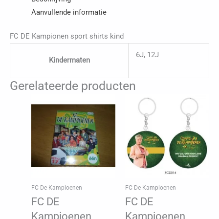
kind
Aanvullende informatie
aantal
FC DE Kampionen sport shirts kind
6J, 12J
Kindermaten
Gerelateerde producten
FC De Kampioenen
FC De Kampioenen
FC DE
FC DE
Kampioenen
Kampioenen