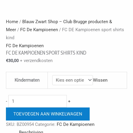
Home
/
Blauw Zwart Shop – Club Brugge producten &
Meer
/
FC De Kampioenen
/ FC DE Kampioenen sport shirts
kind
FC De Kampioenen
FC DE KAMPIOENEN SPORT SHIRTS KIND
+ verzendkosten
€
30,00
Kindermaten
Wissen
FC
-
+
DE
TOEVOEGEN AAN WINKELWAGEN
Kampioenen
sport
SKU:
BZ00954
Categorie:
FC De Kampioenen
shirts
Beschrijving