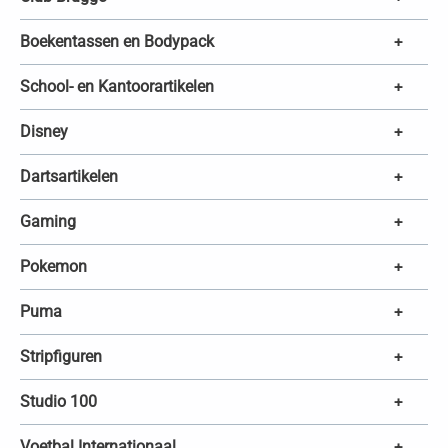
e
n
Boekentassen en Bodypack
+
School- en Kantoorartikelen
+
Disney
+
Dartsartikelen
+
Gaming
+
Pokemon
+
Puma
+
Stripfiguren
+
Studio 100
+
Voetbal Internationaal
+