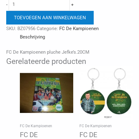
FC
-
+
De
TOEVOEGEN AAN WINKELWAGEN
Kampioenen
pluche
SKU:
BZ07956
Categorie:
FC De Kampioenen
Jefke’s.20CM
Beschrijving
aantal
FC De Kampioenen pluche Jefke’s.20CM
Gerelateerde producten
FC De Kampioenen
FC De Kampioenen
FC DE
FC DE