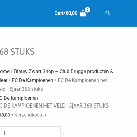
Zoeken
Cart/
€
0,00
368 STUKS
ome
/
Blauw Zwart Shop – Club Brugge producten &
eer
/
FC De Kampioenen
/ FC De Kampioenen het
eld +5jaar 368 stuks
C De Kampioenen
C DE KAMPIOENEN HET VELD +5JAAR 368 STUKS
+ verzendkosten
40,00
FC
+