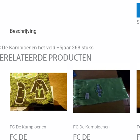
S
Beschrijving
 De Kampioenen het veld +5jaar 368 stuks
ERELATEERDE PRODUCTEN
FC De Kampioenen
FC De Kampioenen
F
FC DE
FC DE
F