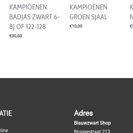
KAMPIOENEN
KAMPIOENEN
BADJAS ZWART 6-
GROEN SJAAL
8J OF 122-128
€
10,00
€
€
30,00
ATIE
Adres
Blauwzwart Shop
line
Bruggestraat 213