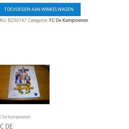
De
TOEVOEGEN AAN WINKELWAGEN
Kampioenen
het
KU:
BZ00747
Categorie:
FC De Kampioenen
veld
+5jaar
368
stuks
aantal
C De Kampioenen
C DE