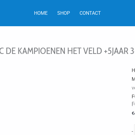
HOME
SHOP
CONTACT
C DE KAMPIOENEN HET VELD +5JAAR 
H
M
v
F
F
€
-