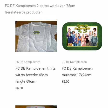
van
FC DE Kampioenen 2 boma worst van 75cm
75cm
Gerelateerde producten
aantal
FC De Kampioenen
FC De Kampioenen
FC DE Kampioenen thirts
FC DE Kampioenen
wit xs breedte 48cm
muismat 17x24cm
lengte 69cm
€
6,00
€
5,00