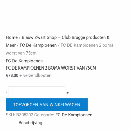
Home
/
Blauw Zwart Shop – Club Brugge producten &
Meer
/
FC De Kampioenen
/ FC DE Kampioenen 2 boma
worst van 75cm
FC De Kampioenen
FC DE KAMPIOENEN 2 BOMA WORST VAN 75CM
+ verzendkosten
€
78,00
FC
-
+
DE
TOEVOEGEN AAN WINKELWAGEN
Kampioenen
2
SKU:
BZ08302
Categorie:
FC De Kampioenen
boma
Beschrijving
worst