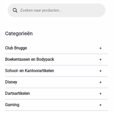
P
r
o
d
u
c
t
e
Categorieën
n
z
o
e
k
Club Brugge
+
e
n
Boekentassen en Bodypack
+
School- en Kantoorartikelen
+
Disney
+
Dartsartikelen
+
Gaming
+