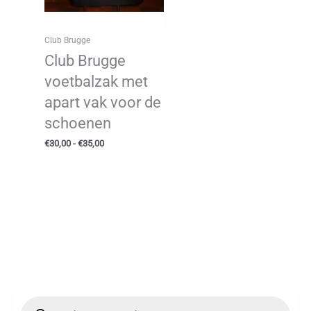
Club Brugge
Club Brugge
voetbalzak met
apart vak voor de
schoenen
Prijsklasse:
€
30,00
-
€
35,00
€30,00
tot
€35,00
P
r