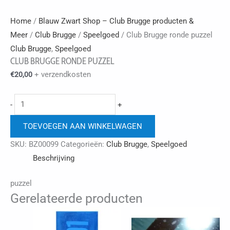
Home
/
Blauw Zwart Shop – Club Brugge producten &
Meer
/
Club Brugge
/
Speelgoed
/ Club Brugge ronde puzzel
Club Brugge
,
Speelgoed
CLUB BRUGGE RONDE PUZZEL
+ verzendkosten
€
20,00
Club
-
+
Brugge
TOEVOEGEN AAN WINKELWAGEN
ronde
puzzel
SKU:
BZ00099
Categorieën:
Club Brugge
,
Speelgoed
aantal
Beschrijving
puzzel
Gerelateerde producten