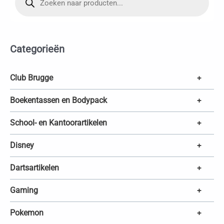
o
d
u
c
t
e
Categorieën
n
z
o
e
k
Club Brugge
+
e
n
Boekentassen en Bodypack
+
School- en Kantoorartikelen
+
Disney
+
Dartsartikelen
+
Gaming
+
Pokemon
+