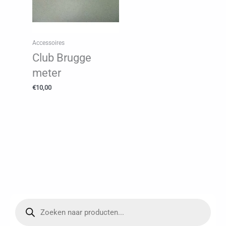
Accessoires
Club Brugge
meter
€
10,00
P
r
o
d