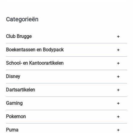
u
c
t
e
Categorieën
n
z
o
e
k
Club Brugge
+
e
n
Boekentassen en Bodypack
+
School- en Kantoorartikelen
+
Disney
+
Dartsartikelen
+
Gaming
+
Pokemon
+
Puma
+