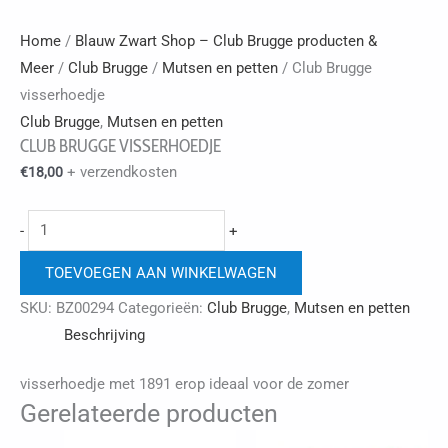
Home
/
Blauw Zwart Shop – Club Brugge producten &
Meer
/
Club Brugge
/
Mutsen en petten
/ Club Brugge
visserhoedje
Club Brugge
,
Mutsen en petten
CLUB BRUGGE VISSERHOEDJE
+ verzendkosten
€
18,00
Club
-
+
Brugge
TOEVOEGEN AAN WINKELWAGEN
visserhoedje
aantal
SKU:
BZ00294
Categorieën:
Club Brugge
,
Mutsen en petten
Beschrijving
visserhoedje met 1891 erop ideaal voor de zomer
Gerelateerde producten