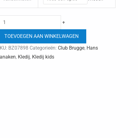
Club
+
Brugge
TOEVOEGEN AAN WINKELWAGEN
shirts
Hans
KU:
BZ07898
Categorieën:
Club Brugge
,
Hans
vanaken
anaken
,
Kledij
,
Kledij kids
kids
aantal