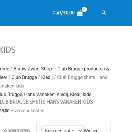
Zoeken
Cart/
€
0,00
KIDS
ome
/
Blauw Zwart Shop – Club Brugge producten &
eer
/
Club Brugge
/
Kledij
/ Club Brugge shirts Hans
anaken kids
lub Brugge
,
Hans Vanaken
,
Kledij
,
Kledij kids
LUB BRUGGE SHIRTS HANS VANAKEN KIDS
+ verzendkosten
25,00
Kindermaten
Wissen