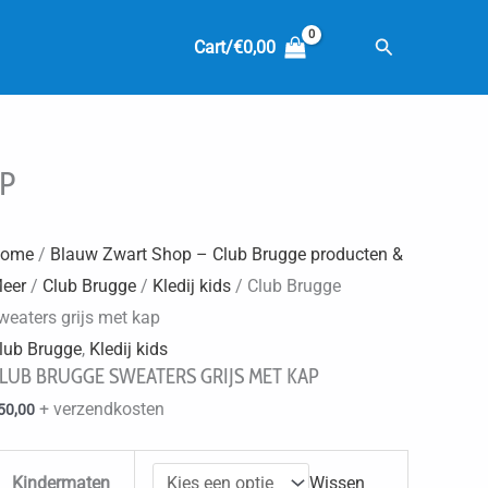
Zoeken
Cart/
€
0,00
P
ome
/
Blauw Zwart Shop – Club Brugge producten &
eer
/
Club Brugge
/
Kledij kids
/ Club Brugge
weaters grijs met kap
lub Brugge
,
Kledij kids
LUB BRUGGE SWEATERS GRIJS MET KAP
+ verzendkosten
50,00
Kindermaten
Wissen