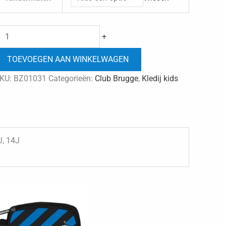
Club
+
Brugge
TOEVOEGEN AAN WINKELWAGEN
sweaters
grijs
KU:
BZ01031
Categorieën:
Club Brugge
,
Kledij kids
met
kap
aantal
J, 14J