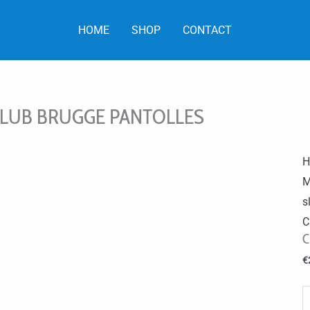
HOME
SHOP
CONTACT
LUB BRUGGE PANTOLLES
H
M
s
C
C
€