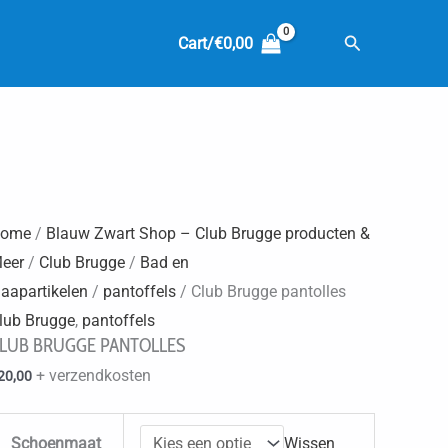
Zoeken
Cart/
€
0,00
ome
/
Blauw Zwart Shop – Club Brugge producten &
eer
/
Club Brugge
/
Bad en
laapartikelen
/
pantoffels
/ Club Brugge pantolles
lub Brugge
,
pantoffels
LUB BRUGGE PANTOLLES
+ verzendkosten
20,00
Schoenmaat
Wissen