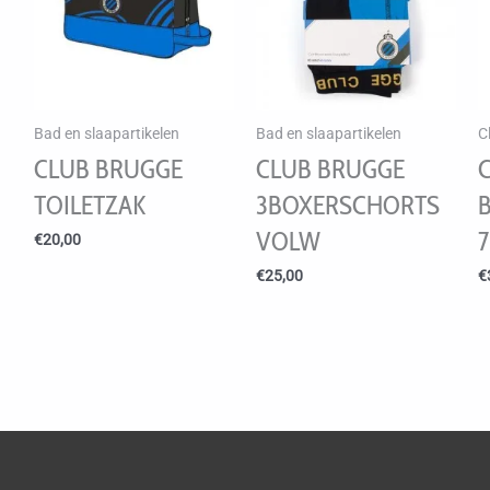
Bad en slaapartikelen
Bad en slaapartikelen
C
CLUB BRUGGE
CLUB BRUGGE
TOILETZAK
3BOXERSCHORTS
VOLW
€
20,00
€
25,00
€