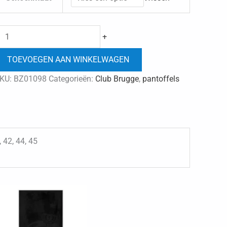
Club
+
Brugge
TOEVOEGEN AAN WINKELWAGEN
pantolles
aantal
KU:
BZ01098
Categorieën:
Club Brugge
,
pantoffels
, 42, 44, 45