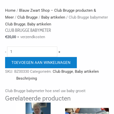
Home
/
Blauw Zwart Shop – Club Brugge producten &
Meer
/
Club Brugge
/
Baby artikelen
/ Club Brugge babymeter
Club Brugge
,
Baby artikelen
CLUB BRUGGE BABYMETER
+ verzendkosten
€
20,00
Club
-
+
Brugge
TOEVOEGEN AAN WINKELWAGEN
babymeter
aantal
SKU:
BZ00330
Categorieën:
Club Brugge
,
Baby artikelen
Beschrijving
Club Brugge babymeter hoe snel uw baby groeit
Gerelateerde producten