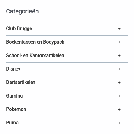
t
e
Categorieën
n
z
o
e
k
Club Brugge
+
e
n
Boekentassen en Bodypack
+
School- en Kantoorartikelen
+
Disney
+
Dartsartikelen
+
Gaming
+
Pokemon
+
Puma
+