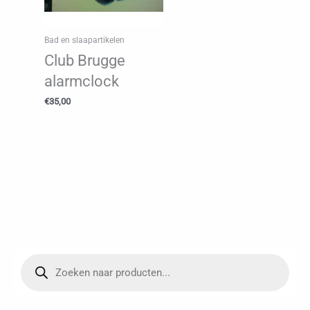
Bad en slaapartikelen
Club Brugge
alarmclock
€
35,00
P
r
o
d
u
c