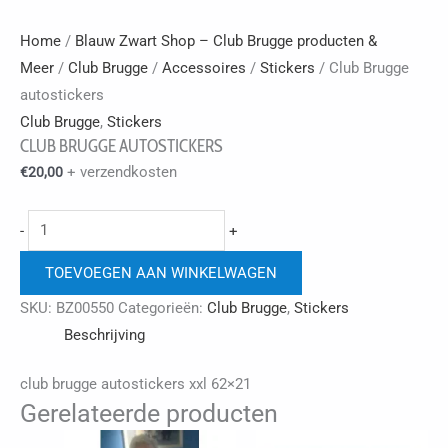
Home
/
Blauw Zwart Shop – Club Brugge producten &
Meer
/
Club Brugge
/
Accessoires
/
Stickers
/ Club Brugge
autostickers
Club Brugge
,
Stickers
CLUB BRUGGE AUTOSTICKERS
+ verzendkosten
€
20,00
Club
-
+
Brugge
TOEVOEGEN AAN WINKELWAGEN
autostickers
aantal
SKU:
BZ00550
Categorieën:
Club Brugge
,
Stickers
Beschrijving
club brugge autostickers xxl 62×21
Gerelateerde producten