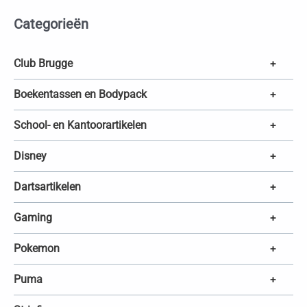
t
e
Categorieën
n
z
o
e
k
Club Brugge
+
e
n
Boekentassen en Bodypack
+
School- en Kantoorartikelen
+
Disney
+
Dartsartikelen
+
Gaming
+
Pokemon
+
Puma
+