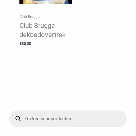
Club Brugge
Club Brugge
dekbedovertrek
€
35,00
P
r
o
d
u
c