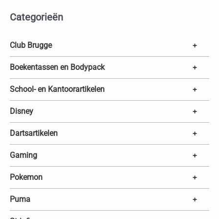
t
e
Categorieën
n
z
o
e
k
Club Brugge
+
e
n
Boekentassen en Bodypack
+
School- en Kantoorartikelen
+
Disney
+
Dartsartikelen
+
Gaming
+
Pokemon
+
Puma
+