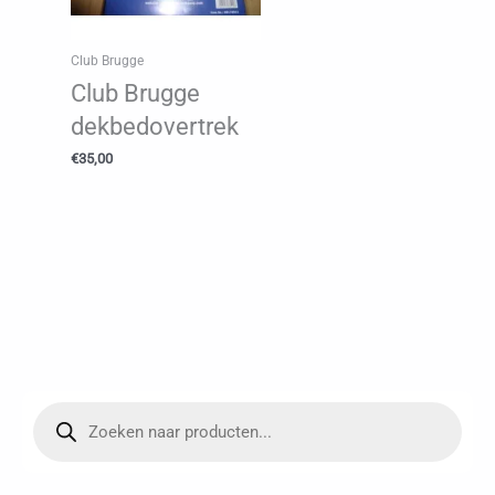
Club Brugge
Club Brugge
dekbedovertrek
€
35,00
P
r
o
d
u
c