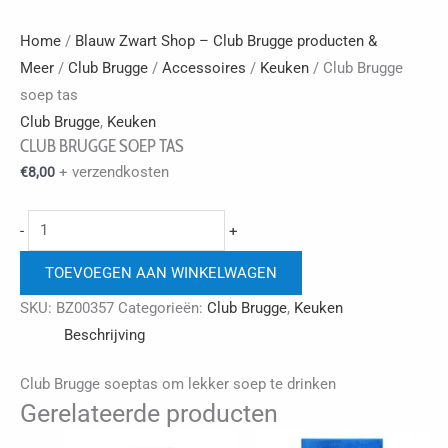
Home
/
Blauw Zwart Shop – Club Brugge producten &
Meer
/
Club Brugge
/
Accessoires
/
Keuken
/ Club Brugge
soep tas
Club Brugge
,
Keuken
CLUB BRUGGE SOEP TAS
+ verzendkosten
€
8,00
Club
-
+
Brugge
TOEVOEGEN AAN WINKELWAGEN
soep
tas
SKU:
BZ00357
Categorieën:
Club Brugge
,
Keuken
aantal
Beschrijving
Club Brugge soeptas om lekker soep te drinken
Gerelateerde producten