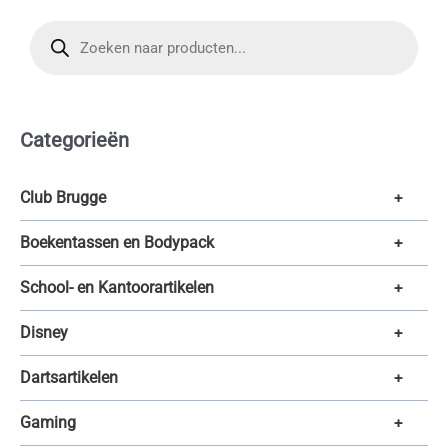
P
r
o
d
u
c
t
e
Categorieën
n
z
o
e
k
Club Brugge
+
e
n
Boekentassen en Bodypack
+
School- en Kantoorartikelen
+
Disney
+
Dartsartikelen
+
Gaming
+