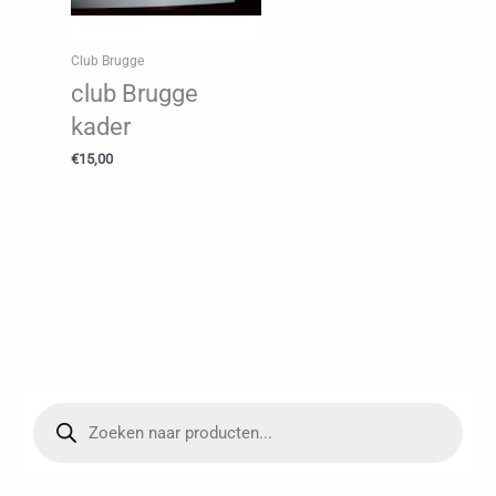
Club Brugge
club Brugge
kader
€
15,00
P
r
o
d
u
c