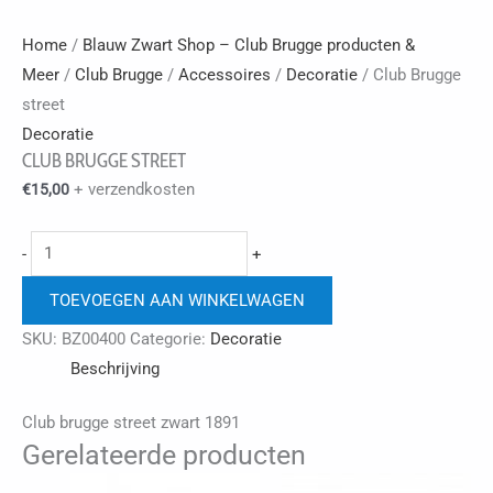
Home
/
Blauw Zwart Shop – Club Brugge producten &
Meer
/
Club Brugge
/
Accessoires
/
Decoratie
/ Club Brugge
street
Decoratie
CLUB BRUGGE STREET
+ verzendkosten
€
15,00
Club
-
+
Brugge
TOEVOEGEN AAN WINKELWAGEN
street
aantal
SKU:
BZ00400
Categorie:
Decoratie
Beschrijving
Club brugge street zwart 1891
Gerelateerde producten