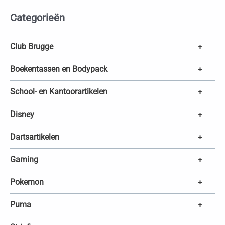
t
e
Categorieën
n
z
o
e
k
Club Brugge
+
e
n
Boekentassen en Bodypack
+
School- en Kantoorartikelen
+
Disney
+
Dartsartikelen
+
Gaming
+
Pokemon
+
Puma
+