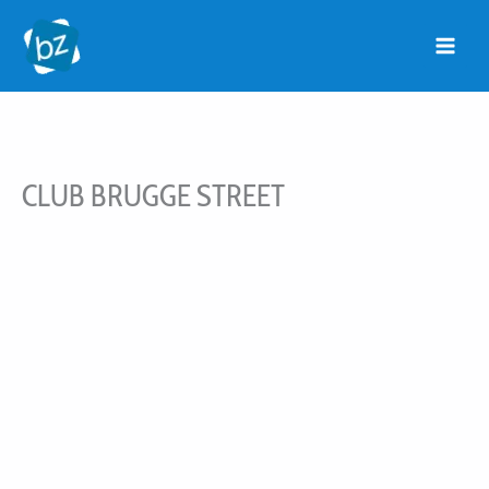
Ga
naar
de
inhoud
CLUB BRUGGE STREET