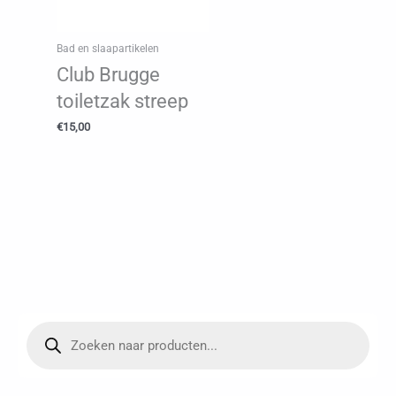
Bad en slaapartikelen
Club Brugge
toiletzak streep
€
15,00
P
r
o
d
u
c