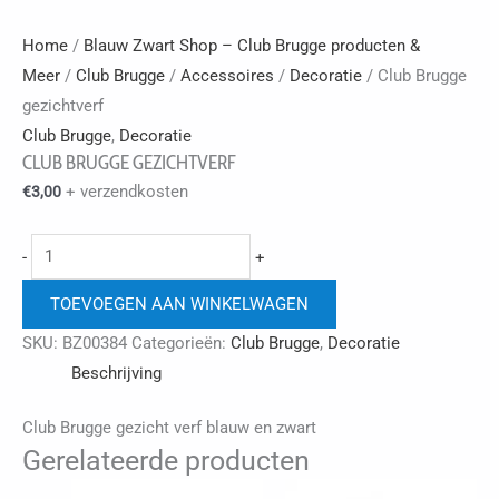
Home
/
Blauw Zwart Shop – Club Brugge producten &
Meer
/
Club Brugge
/
Accessoires
/
Decoratie
/ Club Brugge
gezichtverf
Club Brugge
,
Decoratie
CLUB BRUGGE GEZICHTVERF
+ verzendkosten
€
3,00
Club
-
+
Brugge
TOEVOEGEN AAN WINKELWAGEN
gezichtverf
aantal
SKU:
BZ00384
Categorieën:
Club Brugge
,
Decoratie
Beschrijving
Club Brugge gezicht verf blauw en zwart
Gerelateerde producten