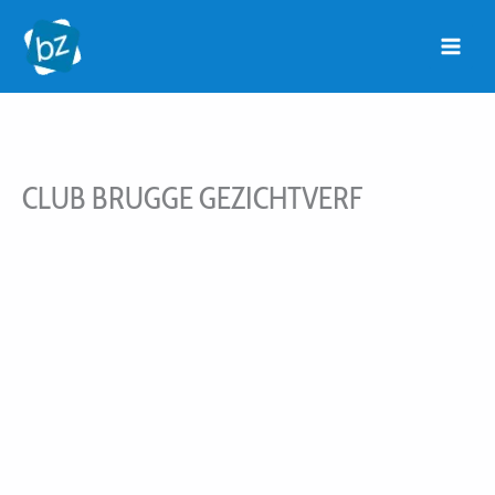
Ga
naar
de
inhoud
CLUB BRUGGE GEZICHTVERF