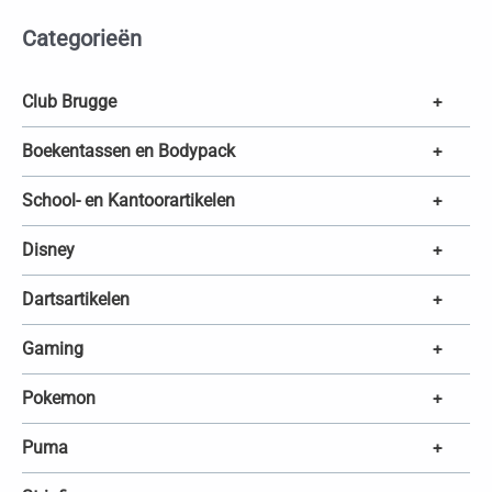
t
e
Categorieën
n
z
o
e
k
Club Brugge
+
e
n
Boekentassen en Bodypack
+
School- en Kantoorartikelen
+
Disney
+
Dartsartikelen
+
Gaming
+
Pokemon
+
Puma
+