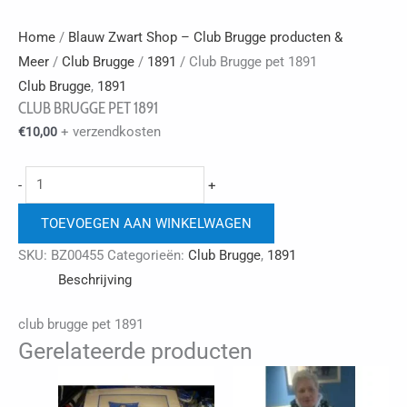
Home
/
Blauw Zwart Shop – Club Brugge producten &
Meer
/
Club Brugge
/
1891
/ Club Brugge pet 1891
Club Brugge
,
1891
CLUB BRUGGE PET 1891
+ verzendkosten
€
10,00
Club
-
+
Brugge
TOEVOEGEN AAN WINKELWAGEN
pet
1891
SKU:
BZ00455
Categorieën:
Club Brugge
,
1891
aantal
Beschrijving
club brugge pet 1891
Gerelateerde producten