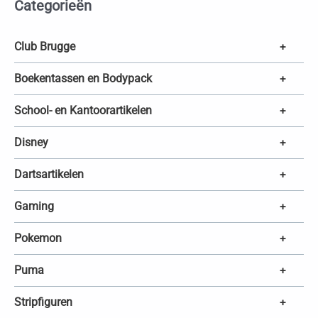
Categorieën
n
z
o
e
k
Club Brugge
+
e
n
Boekentassen en Bodypack
+
School- en Kantoorartikelen
+
Disney
+
Dartsartikelen
+
Gaming
+
Pokemon
+
Puma
+
Stripfiguren
+