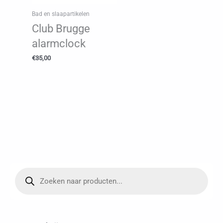
Bad en slaapartikelen
Club Brugge
alarmclock
€
35,00
P
r
o
d
u
c
t
e