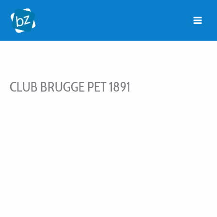
Ga
naar
de
inhoud
CLUB BRUGGE PET 1891