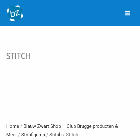
Ga
naar
de
inhoud
STITCH
Home
/
Blauw Zwart Shop – Club Brugge producten &
Meer
/
Stripfiguren
/
Stitch
/ Stitch