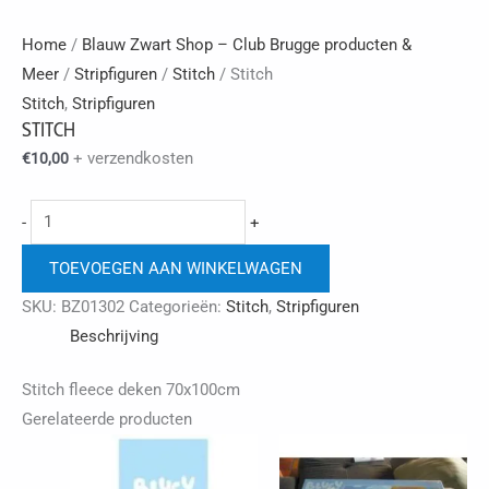
Home
/
Blauw Zwart Shop – Club Brugge producten &
Meer
/
Stripfiguren
/
Stitch
/ Stitch
Stitch
,
Stripfiguren
STITCH
+ verzendkosten
€
10,00
Stitch
-
+
aantal
TOEVOEGEN AAN WINKELWAGEN
SKU:
BZ01302
Categorieën:
Stitch
,
Stripfiguren
Beschrijving
Stitch fleece deken 70x100cm
Gerelateerde producten