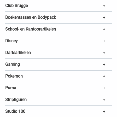
e
k
Club Brugge
+
e
n
Boekentassen en Bodypack
+
School- en Kantoorartikelen
+
Disney
+
Dartsartikelen
+
Gaming
+
Pokemon
+
Puma
+
Stripfiguren
+
Studio 100
+