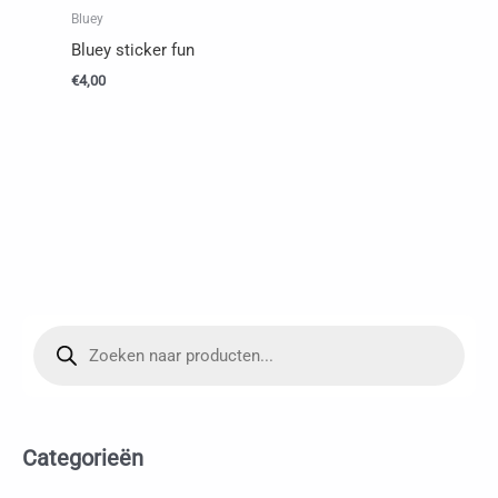
Bluey
Bluey sticker fun
€
4,00
P
r
o
d
u
c
t
e
Categorieën
n
z
o