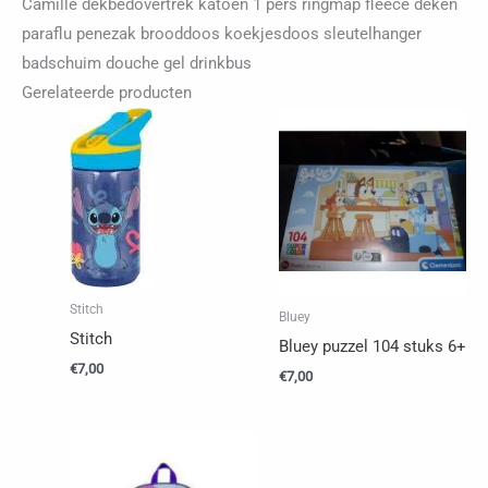
fleece
Camille dekbedovertrek katoen 1 pers ringmap fleece deken
deken
paraflu penezak brooddoos koekjesdoos sleutelhanger
paraflu
badschuim douche gel drinkbus
penezak
Gerelateerde producten
brooddoos
koekjesdoos
sleutelhanger
badschuim
douche
gel
drinkbus
Stitch
Bluey
aantal
Stitch
Bluey puzzel 104 stuks 6+
€
7,00
€
7,00