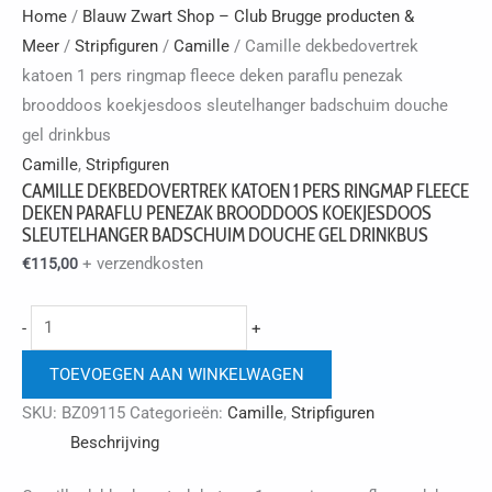
Home
/
Blauw Zwart Shop – Club Brugge producten &
Meer
/
Stripfiguren
/
Camille
/ Camille dekbedovertrek
katoen 1 pers ringmap fleece deken paraflu penezak
brooddoos koekjesdoos sleutelhanger badschuim douche
gel drinkbus
Camille
,
Stripfiguren
CAMILLE DEKBEDOVERTREK KATOEN 1 PERS RINGMAP FLEECE
DEKEN PARAFLU PENEZAK BROODDOOS KOEKJESDOOS
SLEUTELHANGER BADSCHUIM DOUCHE GEL DRINKBUS
+ verzendkosten
€
115,00
Camille
-
+
dekbedovertrek
TOEVOEGEN AAN WINKELWAGEN
katoen
1
SKU:
BZ09115
Categorieën:
Camille
,
Stripfiguren
pers
Beschrijving
ringmap