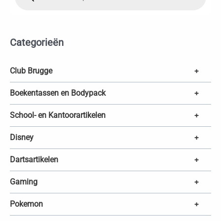
o
d
u
c
t
e
Categorieën
n
z
o
e
k
Club Brugge
+
e
n
Boekentassen en Bodypack
+
School- en Kantoorartikelen
+
Disney
+
Dartsartikelen
+
Gaming
+
Pokemon
+