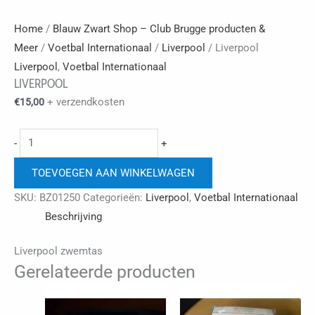
Home
/
Blauw Zwart Shop – Club Brugge producten &
Meer
/
Voetbal Internationaal
/
Liverpool
/ Liverpool
Liverpool
,
Voetbal Internationaal
LIVERPOOL
+ verzendkosten
€
15,00
Liverpool
-
+
aantal
TOEVOEGEN AAN WINKELWAGEN
SKU:
BZ01250
Categorieën:
Liverpool
,
Voetbal Internationaal
Beschrijving
Liverpool zwemtas
Gerelateerde producten