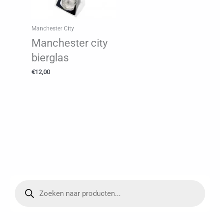
Manchester City
Manchester city
bierglas
€
12,00
P
r
o
d
u
c