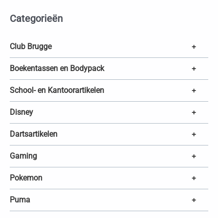
t
e
Categorieën
n
z
o
e
k
Club Brugge
+
e
n
Boekentassen en Bodypack
+
School- en Kantoorartikelen
+
Disney
+
Dartsartikelen
+
Gaming
+
Pokemon
+
Puma
+